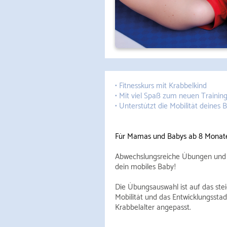
• Fitnesskurs mit Krabbelkind
• Mit viel Spaß zum neuen Training
• Unterstützt die Mobilität deines 
Für Mamas und Babys ab 8 Monat
Abwechslungsreiche Übungen und o
dein mobiles Baby !
Die Übungsauswahl ist auf das st
Mobilität und das Entwicklungssta
Krabbelalter angepasst.