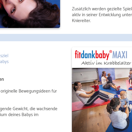
Zusätzlich werden gezielte Spie
aktiv in seiner Entwicklung unte
Kniereiter.
sziel
Babys
en
riginelle Bewegungsideen für
eigende Gewicht, die wachsende
dium deines Babys im