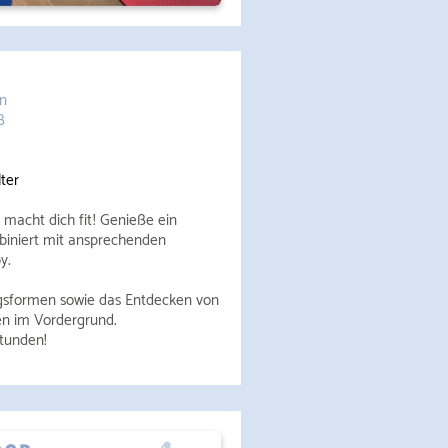
en
ß
ter
macht dich fit ! Genieße ein
biniert mit ansprechenden
y.
gsformen sowie das Entdecken von
en
im Vordergrund.
stunden!